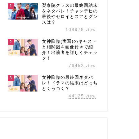
梨泰院クラスの最終回結末
1
をネタバレ！チャンデヒの
最後やセロイとスアとグン
スは？
108978
view
女神降臨(実写)のキャスト
2
と相関図を画像付きで紹
介！出演者を詳しくチェッ
ク！
76452
view
女神降臨の最終回ネタバ
3
レ！ドラマの結末はどっち
とくっつく？
44125
view