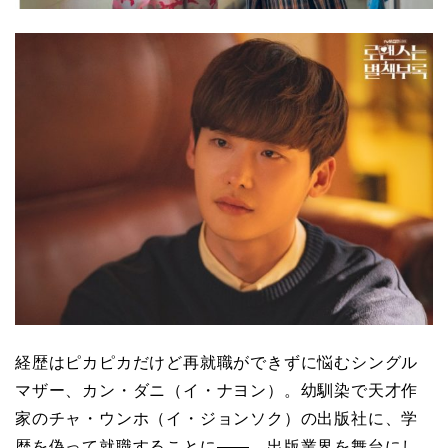
経歴はピカピカだけど再就職ができずに悩むシングル
マザー、カン・ダニ（イ・ナヨン）。幼馴染で天才作
家のチャ・ウンホ（イ・ジョンソク）の出版社に、学
歴を偽って就職することに——。出版業界を舞台にし