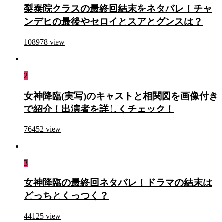
梨泰院クラスの最終回結末をネタバレ！チャ
ンデヒの最後やセロイとスアとグンスは？
108978
view
2
女神降臨(実写)のキャストと相関図を画像付き
で紹介！出演者を詳しくチェック！
76452
view
3
女神降臨の最終回ネタバレ！ドラマの結末は
どっちとくっつく？
44125
view