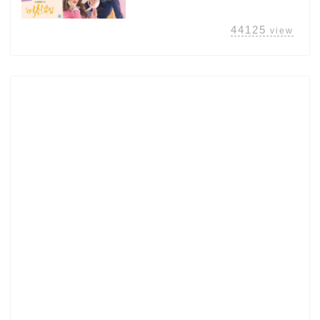
44125
view