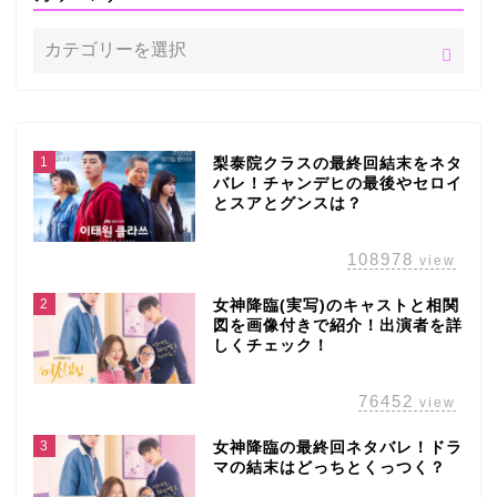
1
梨泰院クラスの最終回結末をネタ
バレ！チャンデヒの最後やセロイ
とスアとグンスは？
108978
view
2
女神降臨(実写)のキャストと相関
図を画像付きで紹介！出演者を詳
しくチェック！
76452
view
3
女神降臨の最終回ネタバレ！ドラ
マの結末はどっちとくっつく？