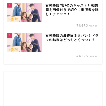
2
女神降臨(実写)のキャストと相関
図を画像付きで紹介！出演者を詳
しくチェック！
76452
view
3
女神降臨の最終回ネタバレ！ドラ
マの結末はどっちとくっつく？
44125
view