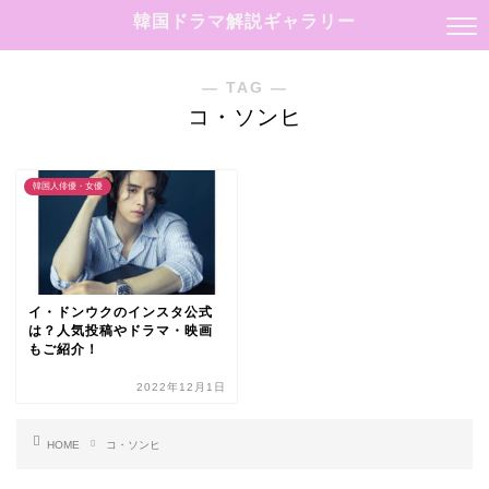
韓国ドラマ解説ギャラリー
― TAG ―
コ・ソンヒ
韓国人俳優・女優
イ・ドンウクのインスタ公式
は？人気投稿やドラマ・映画
もご紹介！
2022年12月1日
HOME
コ・ソンヒ