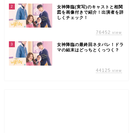
2
女神降臨(実写)のキャストと相関
図を画像付きで紹介！出演者を詳
しくチェック！
76452
view
3
女神降臨の最終回ネタバレ！ドラ
マの結末はどっちとくっつく？
44125
view