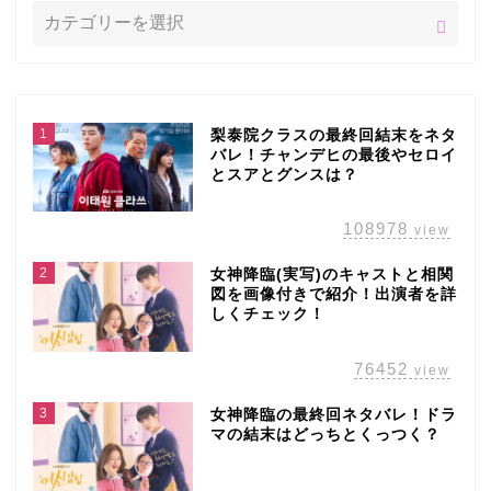
1
梨泰院クラスの最終回結末をネタ
バレ！チャンデヒの最後やセロイ
とスアとグンスは？
108978
view
2
女神降臨(実写)のキャストと相関
図を画像付きで紹介！出演者を詳
しくチェック！
76452
view
3
女神降臨の最終回ネタバレ！ドラ
マの結末はどっちとくっつく？