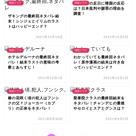
ザキングの反日に韓国の反応
韓国ドラマ
韓国ドラマ
は？日本批判や謝罪の理由を
調査！
ザキングの最終回ネタバレ結
末！シンジェとイリムのラス
トはハッピーエンド？
2021年10月19日
2021年10月5日
韓国ドラマ
韓国ドラマ
ホテルデルーナの最終回ネタ
わかっていても最終回ネタバ
バレ！結末ラストの意味の考
レ！原作漫画の結末は付き合
察とあらすじ！
ってハッピーエンド？
2021年10月1日
2021年10月1日
韓国ドラマ
韓国ドラマ
椿の花咲く頃の犯人はフンシ
梨泰院クラスの最終回結末を
クの父？ジョーカー（カブ
ネタバレ！チャンデヒの最後
リ）の正体をネタバレ！
やセロイとスアとグンスは？
2021年9月30日
2021年9月5日