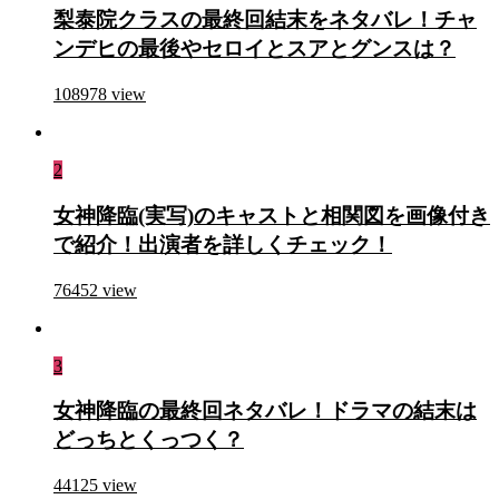
梨泰院クラスの最終回結末をネタバレ！チャ
ンデヒの最後やセロイとスアとグンスは？
108978
view
2
女神降臨(実写)のキャストと相関図を画像付き
で紹介！出演者を詳しくチェック！
76452
view
3
女神降臨の最終回ネタバレ！ドラマの結末は
どっちとくっつく？
44125
view