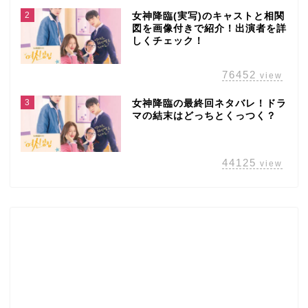
2
女神降臨(実写)のキャストと相関
図を画像付きで紹介！出演者を詳
しくチェック！
76452
view
3
女神降臨の最終回ネタバレ！ドラ
マの結末はどっちとくっつく？
44125
view