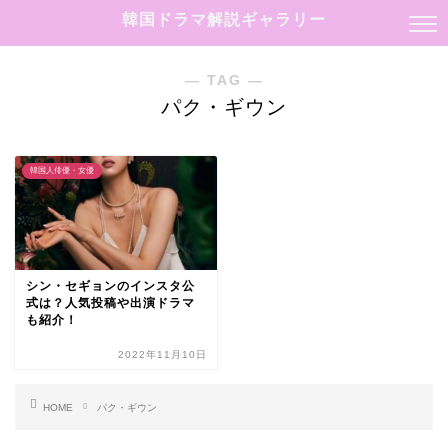
韓国ドラマ解説ギャラリー
― TAG ―
パク・ギウン
韓国人俳優・女優
シン・セギョンのインスタ公
式は？人気投稿や出演ドラマ
も紹介！
2022年11月10日
HOME
パク・ギウン