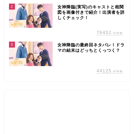
2
女神降臨(実写)のキャストと相関
図を画像付きで紹介！出演者を詳
しくチェック！
76452
view
3
女神降臨の最終回ネタバレ！ドラ
マの結末はどっちとくっつく？
44125
view