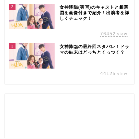
2
女神降臨(実写)のキャストと相関
図を画像付きで紹介！出演者を詳
しくチェック！
76452
view
3
女神降臨の最終回ネタバレ！ドラ
マの結末はどっちとくっつく？
44125
view