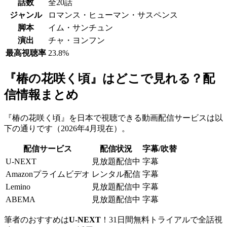
話数
全20話
ジャンル
ロマンス・ヒューマン・サスペンス
脚本
イム・サンチュン
演出
チャ・ヨンフン
最高視聴率
23.8%
『椿の花咲く頃』はどこで見れる？配
信情報まとめ
『椿の花咲く頃』を日本で視聴できる動画配信サービスは以
下の通りです（2026年4月現在）。
配信サービス
配信状況
字幕/吹替
U-NEXT
見放題配信中
字幕
Amazonプライムビデオ
レンタル配信
字幕
Lemino
見放題配信中
字幕
ABEMA
見放題配信中
字幕
筆者のおすすめは
U-NEXT
！31日間無料トライアルで全話視