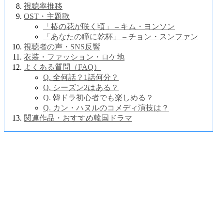
視聴率推移
OST・主題歌
「椿の花が咲く頃」 – キム・ヨンソン
「あなたの瞳に乾杯」 – チョン・スンファン
視聴者の声・SNS反響
衣装・ファッション・ロケ地
よくある質問（FAQ）
Q. 全何話？1話何分？
Q. シーズン2はある？
Q. 韓ドラ初心者でも楽しめる？
Q. カン・ハヌルのコメディ演技は？
関連作品・おすすめ韓国ドラマ