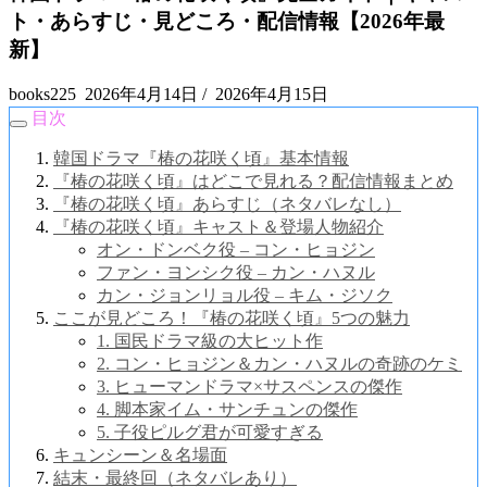
ト・あらすじ・見どころ・配信情報【2026年最
新】
books225
2026年4月14日
/
2026年4月15日
目次
韓国ドラマ『椿の花咲く頃』基本情報
『椿の花咲く頃』はどこで見れる？配信情報まとめ
『椿の花咲く頃』あらすじ（ネタバレなし）
『椿の花咲く頃』キャスト＆登場人物紹介
オン・ドンベク役 – コン・ヒョジン
ファン・ヨンシク役 – カン・ハヌル
カン・ジョンリョル役 – キム・ジソク
ここが見どころ！『椿の花咲く頃』5つの魅力
1. 国民ドラマ級の大ヒット作
2. コン・ヒョジン＆カン・ハヌルの奇跡のケミ
3. ヒューマンドラマ×サスペンスの傑作
4. 脚本家イム・サンチュンの傑作
5. 子役ピルグ君が可愛すぎる
キュンシーン＆名場面
結末・最終回（ネタバレあり）