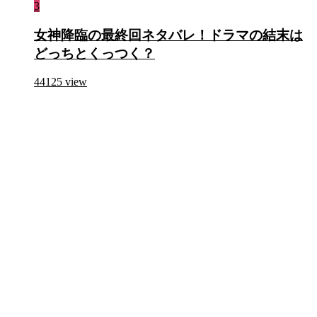
3
女神降臨の最終回ネタバレ！ドラマの結末は
どっちとくっつく？
44125
view