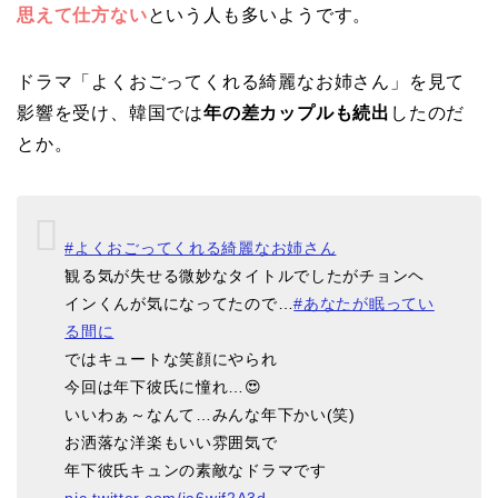
思えて仕方ない
という人も多いようです。
ドラマ「よくおごってくれる綺麗なお姉さん」を見て
影響を受け、韓国では
年の差カップルも続出
したのだ
とか。
#よくおごってくれる綺麗なお姉さん
観る気が失せる微妙なタイトルでしたがチョンヘ
インくんが気になってたので…
#あなたが眠ってい
る間に
ではキュートな笑顔にやられ
今回は年下彼氏に憧れ…😍
いいわぁ～なんて…みんな年下かい(笑)
お洒落な洋楽もいい雰囲気で
年下彼氏キュンの素敵なドラマです
pic.twitter.com/ia6wjf2A3d