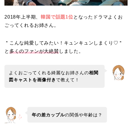
2018年上半期、
韓国で話題1位
となったドラマよくお
ごってくれるお姉さん。
＂こんな純愛してみたい！キュンキュンしまくり♡＂
と
多くのファンが大絶賛
しました。
よくおごってくれる綺麗なお姉さんの
相関
図キャストを画像付き
で教えて！
年の差カップル
の関係や年齢は？