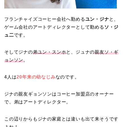
フランチャイズコーヒー会社へ勤める
ユン・ジナ
と、
ゲーム会社のアートディレクターとして勤める
ソ・ジ
ュ二
です。
そしてジナの
弟ユン・スンホ
と、ジュナの
親友ソ・ギ
ョンソン
。
4人は
20年来の幼なじみ
なのです。
ジナの親友ギョンソンはコーヒー加盟店のオーナー
で、弟はアートディレクター。
この辺りからもジナの家庭とは違いも出て来そうです
よね！