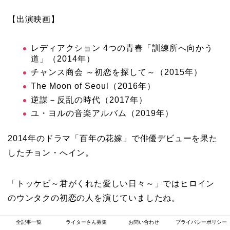
【出演映画】
レディアクション 4つの青春「訓練所へ向かう
道」（2014年）
チャンス商会 ～初恋を探して～（2015年）
The Moon of Seoul（2016年）
逆謀－反乱の時代（2017年）
ユ・ヨルの音楽アルバム（2019年）
2014年のドラマ「百年の花嫁」で俳優デビューを果た
したチョン・へイン。
「トッケビ～君がくれた愛しい日々～」ではヒロイン
のウンタクの初恋の人を演じていましたね。
全記事一覧
ライターさん募集
お問い合わせ
プライバシーポリシー
大物人気俳優のコン・ユに負けないくらいの
さわやか