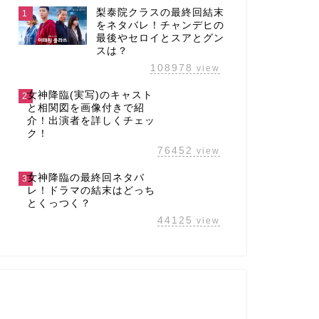
梨泰院クラスの最終回結末
1
をネタバレ！チャンデヒの
最後やセロイとスアとグン
スは？
108978
view
女神降臨(実写)のキャスト
2
と相関図を画像付きで紹
介！出演者を詳しくチェッ
ク！
76452
view
女神降臨の最終回ネタバ
3
レ！ドラマの結末はどっち
とくっつく？
44125
view