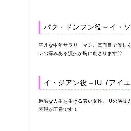
パク・ドンフン役 – イ・
平凡な中年サラリーマン。真面目で優し
ンの深みある演技が胸に刺さります♡
イ・ジアン役 – IU（アイ
過酷な人生を生きる若い女性。IUの演技
表現が圧巻です！