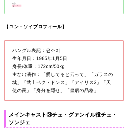
す。
【
ユン・ソイプロフィール
】
ハングル表記：윤소이
生年月日：1985年1月5日
身長/体重：172cm/50kg
主な出演作：「愛してると云って」「ガラスの
城」「武士ペク・ドンス」「アイリス2」「天
使の罠」「身分を隠せ」「皇后の品格」
メインキャスト③チェ・グァンイル役チェ・
ソンジェ