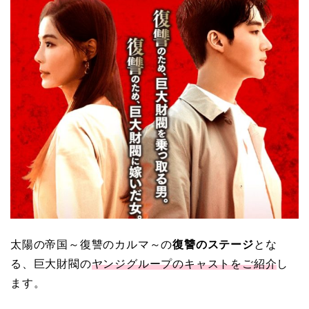
太陽の帝国～復讐のカルマ～の
復讐のステージ
とな
る、巨大財閥の
ヤンジグループのキャストをご紹介
し
ます。