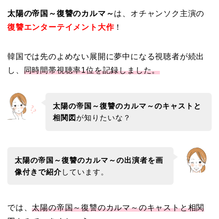
太陽の帝国～復讐のカルマ～
は、オチャンソク主演の
復讐エンターテイメント大作
！
韓国では先のよめない展開に夢中になる視聴者が続出
し、
同時間帯視聴率1位を記録しました。
太陽の帝国～復讐のカルマ～のキャストと
相関図
が知りたいな？
太陽の帝国～復讐のカルマ～の出演者を画
像付きで紹介
しています。
では、
太陽の帝国～復讐のカルマ～のキャストと相関