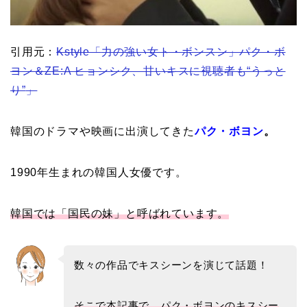
引用元：
Kstyle「
力の強い女ト・ボンスン」パク・ボ
ヨン＆ZE:A ヒョンシク、甘いキスに視聴者も“うっと
り”
」
韓国のドラマや映画に出演してきた
パク・ボヨン
。
1990年生まれの韓国人女優です。
韓国では「国民の妹」と呼ばれています。
数々の作品でキスシーンを演じて話題！
そこで本記事で、パク・ボヨンのキスシー