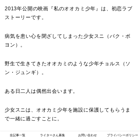
2013年公開の映画『私のオオカミ少年』は、初恋ラブ
ストーリーです。
病気を患い心を閉ざしてしまった少女スニ（パク・ボ
ヨン）。
野生で生きてきたオオカミのような少年チョルス（ソ
ン・ジュンギ）。
ある日二人は偶然出会います。
少女スニは、オオカミ少年を施設に保護してもらうま
で一緒に過ごすことに。
全記事一覧
ライターさん募集
お問い合わせ
プライバシーポリシー
たくさんの時間を共に過ごしながら、二人の間に恋が