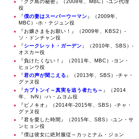
『クク島の秘密』（2008年、MBC）‐ユン代理
役
『
僕の妻はスーパーウーマン
』（2009年、
MBC）‐ホ・テジュン役
『お嬢さまをお願い！』（2009年、KBS2）‐
ソ・ドンチャン役
『
シークレット・ガーデン
』（2010年、SBS）‐
オスカー役
『負けたくない！』（2011年、MBC）‐ヨン・
ヒョンウ役
『
君の声が聞こえる
』（2013年、SBS）‐チャ・
グァヌ役
『
カプトンイ～真実を追う者たち～
』（2014
年、 tvN）‐ハ・ムヨム役
『ピノキオ』（2014年-2015年、SBS）‐チャ・
グァヌ役
『君を愛した時間』（2015年、SBS）‐ユン・サ
ンヒョン役
『僕は彼女に絶対服従～カッとナム・ジョン