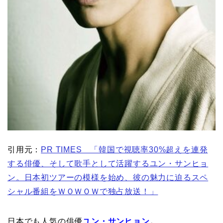
引用元：
PR TIMES 「韓国で視聴率30%超えを連発
する俳優、そして歌手として活躍するユン・サンヒョ
ン。日本初ツアーの模様を始め、彼の魅力に迫るスペ
シャル番組をＷＯＷＯＷで独占放送！」
日本でも人気の俳優
ユン・サンヒョン
。