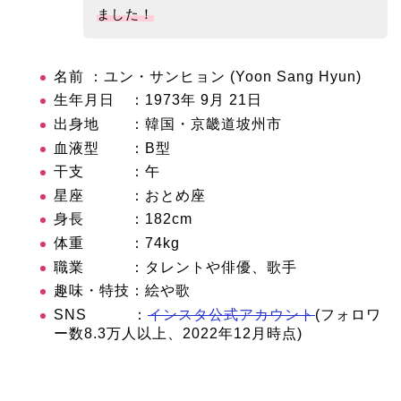
ました！
名前
：ユン・サンヒョン (Yoon Sang Hyun)
生年月日
：1973年 9月 21日
出身地
：韓国・京畿道坡州市
血液型
：B型
干支 ：午
星座 ：おとめ座
身長 ：182cm
体重 ：74kg
職業
：タレントや俳優、歌手
趣味・特技
：絵や歌
SNS
：
インスタ公式アカウント
(フォロワ
ー数8.3万人以上、2022年12月時点)