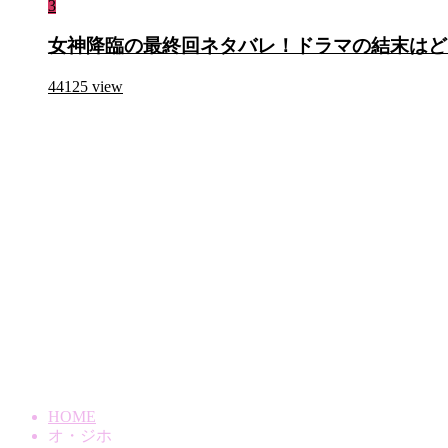
3
女神降臨の最終回ネタバレ！ドラマの結末はど
44125
view
HOME
オ・ジホ