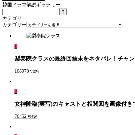
韓国ドラマ解説ギャラリー
カテゴリー
カテゴリー
1
梨泰院クラスの最終回結末をネタバレ！チャン
108978
view
2
女神降臨(実写)のキャストと相関図を画像付
76452
view