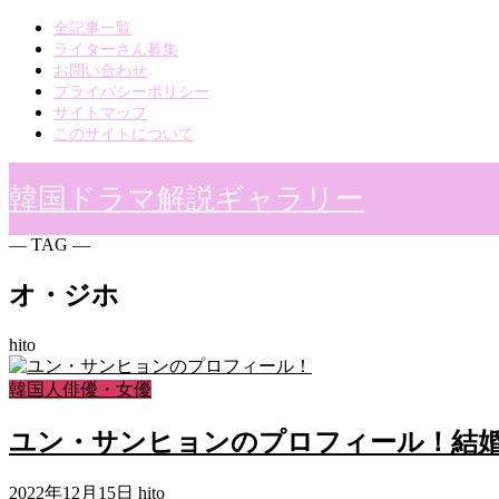
全記事一覧
ライターさん募集
お問い合わせ
プライバシーポリシー
サイトマップ
このサイトについて
韓国ドラマ解説ギャラリー
― TAG ―
オ・ジホ
hito
韓国人俳優・女優
ユン・サンヒョンのプロフィール！結
2022年12月15日
hito