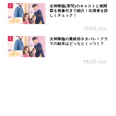
2
女神降臨(実写)のキャストと相関
図を画像付きで紹介！出演者を詳
しくチェック！
76452
view
3
女神降臨の最終回ネタバレ！ドラ
マの結末はどっちとくっつく？
44125
view