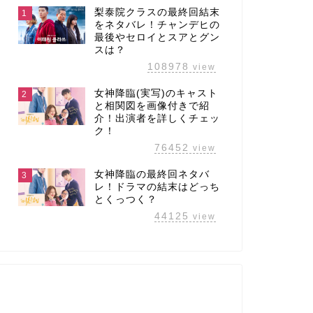
梨泰院クラスの最終回結末
1
をネタバレ！チャンデヒの
最後やセロイとスアとグン
スは？
108978
view
女神降臨(実写)のキャスト
2
と相関図を画像付きで紹
介！出演者を詳しくチェッ
ク！
76452
view
女神降臨の最終回ネタバ
3
レ！ドラマの結末はどっち
とくっつく？
44125
view