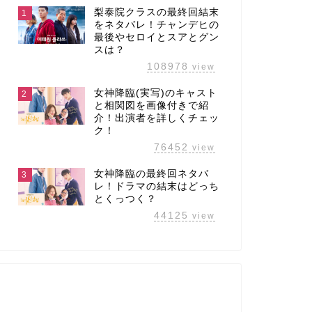
梨泰院クラスの最終回結末
1
をネタバレ！チャンデヒの
最後やセロイとスアとグン
スは？
108978
view
女神降臨(実写)のキャスト
2
と相関図を画像付きで紹
介！出演者を詳しくチェッ
ク！
76452
view
女神降臨の最終回ネタバ
3
レ！ドラマの結末はどっち
とくっつく？
44125
view