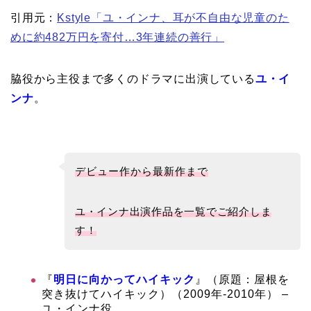
引用元：
Kstyle「ユ・インナ、耳が不自由な児童のた
めに約482万円を寄付…3年連続の善行」
脇役から主役まで多くのドラマに出演している
ユ・イ
ンナ
。
デビュー作から最新作まで
ユ・インナ出演作品を一覧でご紹介しま
す！
『
明日に向かってハイキック
』
（原題：屋根を
突き抜けてハイキック）（2009年-2010年） –
ユ・インナ役