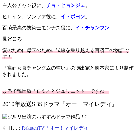
主人公チャン役に、
チョ・ヒョンジェ
。
ヒロイン、ソンファ役に、
イ・ボヨン
。
百済最高の技術士モンナス役に、
イ・チャンフン
。
見どころ
愛のために母国のために
試練を乗り越える百済王の物語で
す！
『宮廷女官チャングムの誓い』の
演出家と脚本家により制作
されました。
まるで韓国版「ロミオとジュリエット」ですね。
2010年放送SBSドラマ『オー！マイレディ』
引用元：
RakutenTV「オー！マイレディ」