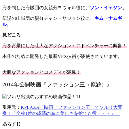
海を制した海賊団の女親分ヨウォル役に、
ソン・イェジン
。
伝説の山賊団の親分チャン・サジョン役に、
キム・ナムギ
ル
。
見どころ
海を背景にした壮大なアクション・アドベンチャーに興奮！
本作のために開発した最新VFX技術が駆使されています。
大胆なアクションと
コメディが満載！
2014年公開映画『ファッション王（原題）』
引用元：
KPLAZA「映画「ファッション王」でソルリ大変
身！「全校1位の成績の為に美しさを捨てた役・・・」」
あらすじ