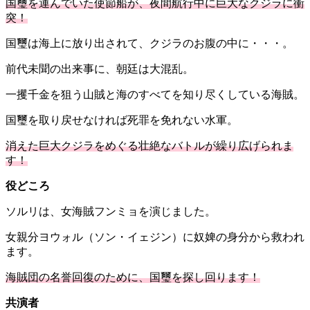
国璽を運んでいた使節船が、夜間航行中に巨大なクジラに衝
突！
国璽は海上に放り出されて、クジラのお腹の中に・・・。
前代未聞の出来事に、朝廷は大混乱。
一攫千金を狙う山賊と
海のすべてを知り尽くしている海賊。
国璽を取り戻せなければ死罪を免れない水軍。
消えた巨大クジラをめぐる壮絶なバトルが繰り広げられま
す！
役どころ
ソルリは、女海賊フンミョを演じました。
女親分ヨウォル（ソン・イェジン）に奴婢の身分から救われ
ます。
海賊団の名誉回復のために、国璽を探し回ります！
共演者