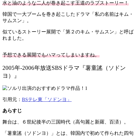
水と油のような二人が巻き起こす王道のラブストーリー！
韓国で一大ブームを巻き起こしたドラマ「私の名前はキム・
サムスン」。
似ているストーリー展開で「第２のキム・サムスン」と呼ば
れました。
予想できる展開でもハマってしまいますね。
2005年-2006年放送SBSドラマ『薯童謠（ソドン
ヨ）』
引用元：
BSテレ東「ソドンヨ」
あらすじ
舞台は、６世紀後半の三
国時代（高句麗と新羅、百済）。
「薯童謠（ソドンヨ）」とは、
韓国内で初めて作られた四句