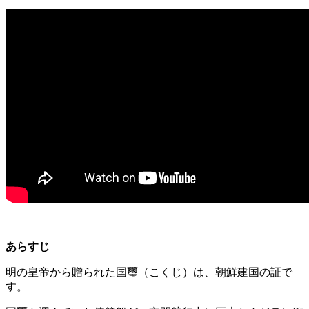
あらすじ
明の皇帝から贈られた国璽（こくじ）は、
朝鮮建国の証で
す。