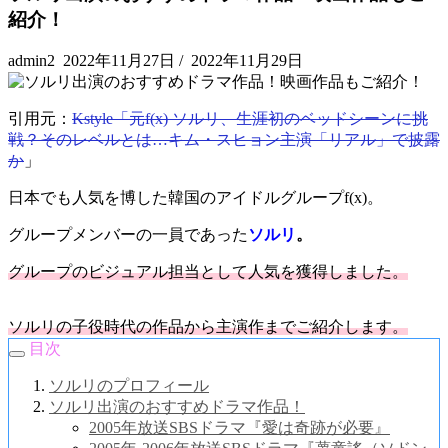
紹介！
admin2
2022年11月27日
/
2022年11月29日
引用元：
Kstyle「元f(x) ソルリ、生涯初のベッドシーンに挑
戦？そのレベルとは…キム・スヒョン主演「リアル」で披露
か
」
日本でも人気を博した韓国のアイドルグループf(x)。
グループメンバーの一員であった
ソルリ
。
グループのビジュアル担当として人気を獲得しました。
ソルリの
子役時代の作品から主演作までご紹介します。
目次
ソルリのプロフィール
ソルリ出演のおすすめドラマ作品！
2005年放送SBSドラマ『愛は奇跡が必要』