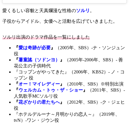
愛くるしい容貌と天真爛漫な性格の
ソルリ
。
子役からアイドル、女優へと活動を広げていきました。
ソルリ出演のドラマ作品を一覧にしました
『
愛は奇跡が必要
』
（2005年、SBS）-ナ・ソンジュン
役
『
薯童謠（ソドンヨ）
』
（2005年-2006年、SBS）- 善
花公主の子供時代
『コップンがやってきた』（2006年、KBS2）- ノ・コ
ップン 役
『
オー！マイレディー
』
（2010年、SBS）※特別出演
『
ウェルカム・トゥ・ザ・ショー
』
（2011年、SBS）-
人気歌手MCソルリ役
『
花ざかりの君たちへ
』
（2012年、SBS）-ク・ジェヒ
役
『ホテルデルーナ～月明かりの恋人～』（2019年、
tvN）-ワン・ジウン役