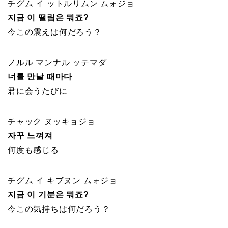
チグム イ ットルリムン ムォジョ
지금 이 떨림은 뭐죠?
今この震えは何だろう？
ノルル マンナル ッテマダ
너를 만날 때마다
君に会うたびに
チャック ヌッキョジョ
자꾸 느껴져
何度も感じる
チグム イ キブヌン ムォジョ
지금 이 기분은 뭐죠?
今この気持ちは何だろう？