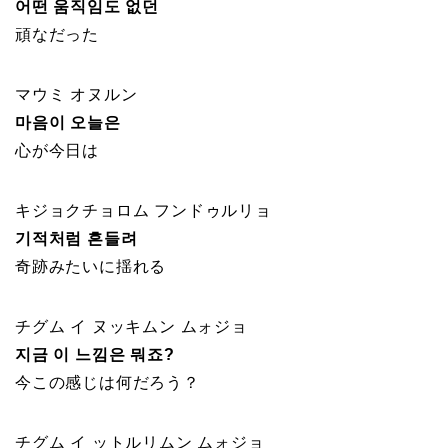
어떤 움직임도 없던
頑なだった
マウミ オヌルン
마음이 오늘은
心が今日は
キジョクチョロム フンドゥルリョ
기적처럼 흔들려
奇跡みたいに揺れる
チグム イ ヌッキムン ムォジョ
지금 이 느낌은 뭐죠?
今この感じは何だろう？
チグム イ ットルリムン ムォジョ