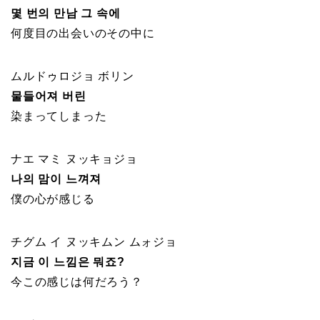
몇 번의 만남 그 속에
何度目の出会いのその中に
ムルドゥロジョ ボリン
물들어져 버린
染まってしまった
ナエ マミ ヌッキョジョ
나의 맘이 느껴져
僕の心が感じる
チグム イ ヌッキムン ムォジョ
지금 이 느낌은 뭐죠?
今この感じは何だろう？