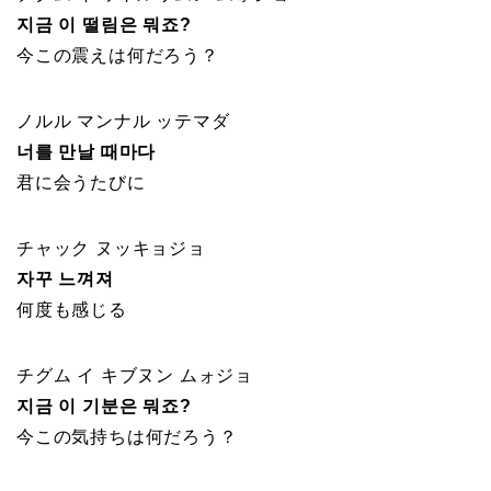
지금 이 떨림은 뭐죠?
今この震えは何だろう？
ノルル マンナル ッテマダ
너를 만날 때마다
君に会うたびに
チャック ヌッキョジョ
자꾸 느껴져
何度も感じる
チグム イ キブヌン ムォジョ
지금 이 기분은 뭐죠?
今この気持ちは何だろう？