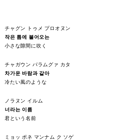
チャグン トゥメ プロオヌン
작은 틈에 불어오는
小さな隙間に吹く
チャガウン パラムグァ カタ
차가운 바람과 같아
冷たい風のような
ノラヌン イルム
너라는 이름
君という名前
ミョッ ポネ マンナム ク ソゲ