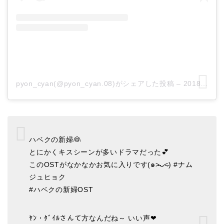
pyon_cyan(@pyon_cyan.08)がシェアした投稿
–
2018年 4月月15日午前5時39分PDT
ハベクの新婦👰
とにかくキスシーンが多いドラマだった💕
このOSTがなかなかお気に入りです(๑˃̵ᴗ˂̵) #ナム
ジュヒョク
#ハベクの新婦OST
ﾔﾝ・ﾀﾞｲﾙさんて方なんだね～ いい声❤