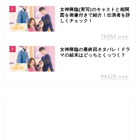
2
女神降臨(実写)のキャストと相関
図を画像付きで紹介！出演者を詳
しくチェック！
76452
view
3
女神降臨の最終回ネタバレ！ドラ
マの結末はどっちとくっつく？
44125
view