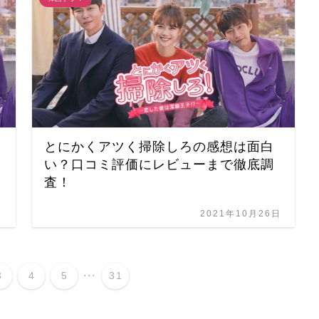
とにかくアツく掃除しろの感想は面白
い？口コミ評価にレビューまで徹底調
査！
日
2021年10月26日
...
3
4
5
31