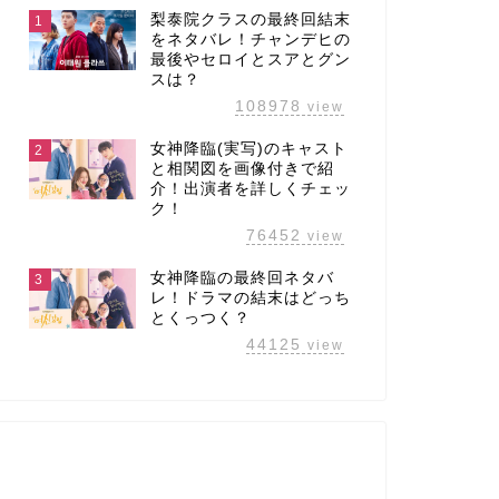
梨泰院クラスの最終回結末
1
をネタバレ！チャンデヒの
最後やセロイとスアとグン
スは？
108978
view
女神降臨(実写)のキャスト
2
と相関図を画像付きで紹
介！出演者を詳しくチェッ
ク！
76452
view
女神降臨の最終回ネタバ
3
レ！ドラマの結末はどっち
とくっつく？
44125
view