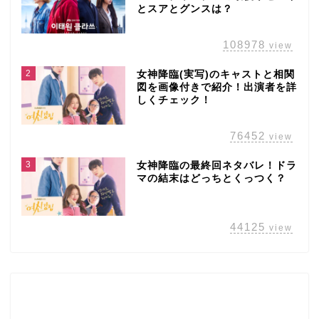
とスアとグンスは？
108978
view
2
女神降臨(実写)のキャストと相関
図を画像付きで紹介！出演者を詳
しくチェック！
76452
view
3
女神降臨の最終回ネタバレ！ドラ
マの結末はどっちとくっつく？
44125
view