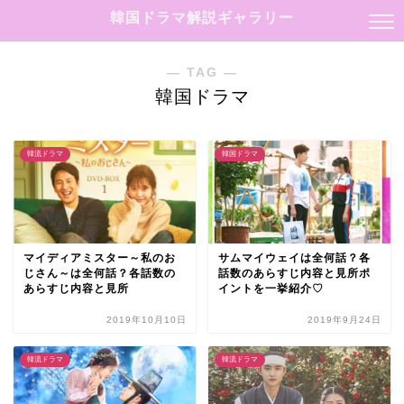
韓国ドラマ解説ギャラリー
― TAG ―
韓国ドラマ
韓流ドラマ
韓国ドラマ
マイディアミスター～私のお
サムマイウェイは全何話？各
じさん～は全何話？各話数の
話数のあらすじ内容と見所ポ
あらすじ内容と見所
イントを一挙紹介♡
2019年10月10日
2019年9月24日
韓流ドラマ
韓流ドラマ