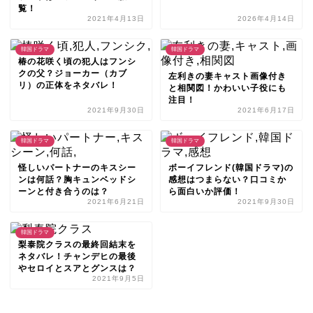
覧！
2021年4月13日
2026年4月14日
韓国ドラマ
韓国ドラマ
椿の花咲く頃の犯人はフンシ
クの父？ジョーカー（カブ
左利きの妻キャスト画像付き
リ）の正体をネタバレ！
と相関図！かわいい子役にも
注目！
2021年9月30日
2021年6月17日
韓国ドラマ
韓国ドラマ
怪しいパートナーのキスシー
ボーイフレンド(韓国ドラマ)の
ンは何話？胸キュンベッドシ
感想はつまらない？口コミか
ーンと付き合うのは？
ら面白いか評価！
2021年6月21日
2021年9月30日
韓国ドラマ
梨泰院クラスの最終回結末を
ネタバレ！チャンデヒの最後
やセロイとスアとグンスは？
2021年9月5日