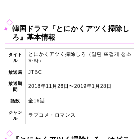
韓国ドラマ『とにかくアツく掃除し
ろ』基本情報
とにかくアツく掃除しろ（일단 뜨겁게 청소
タイト
ル
하라）
JTBC
放送局
放送期
2018年11月26日〜2019年1月28日
間
全16話
話数
ジャン
ラブコメ・ロマンス
ル