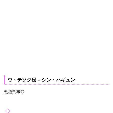
ウ・テソク役 – シン・ハギュン
悪徳刑事♡