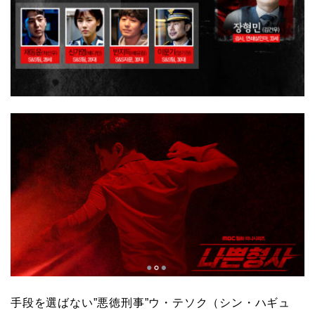
手段を選ばない”悪徳刑事”ウ・テソク（シン・ハギュ