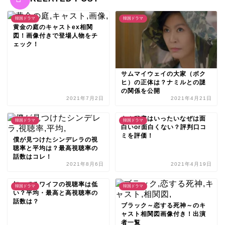
韓国ドラマ
韓国ドラマ
黄金の庭のキャストex相関
図！画像付きで登場人物をチ
ェック！
サムマイウェイの大家（ボク
ヒ）の正体は？ナミルとの謎
の関係を公開
2021年7月2日
2021年4月21日
キム秘書はいったいなぜは面
韓国ドラマ
韓国ドラマ
白いor面白くない？評判口コ
ミを評価！
僕が見つけたシンデレラの視
聴率と平均は？最高視聴率の
話数はコレ！
2021年8月6日
2021年4月19日
知ってるワイフの視聴率は低
韓国ドラマ
韓国ドラマ
い？平均・最高と高視聴率の
話数は？
ブラック～恋する死神～のキ
ャスト相関図画像付き！出演
者一覧