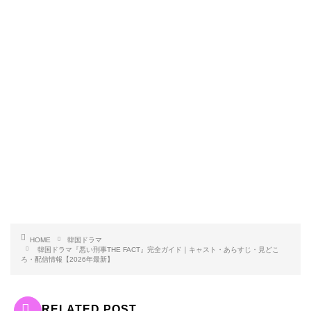
HOME
韓国ドラマ
韓国ドラマ『悪い刑事THE FACT』完全ガイド｜キャスト・あらすじ・見どこ
ろ・配信情報【2026年最新】
RELATED POST