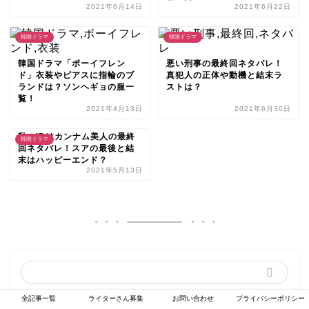
2021年6月14日
2021年6月22日
韓国ドラマ
韓国ドラマ
韓国ドラマ「ボーイフレン
悪い刑事の最終回ネタバレ！
ド」衣装やピアスに指輪のブ
真犯人の正体や動機と結末ラ
ランドは？ソンヘギョの服一
ストは？
覧！
2021年4月13日
2021年6月30日
私のIDはカンナム美人の最終
韓国ドラマ
回ネタバレ！スアの最後と結
末はハッピーエンド？
2021年5月13日
全記事一覧
ライターさん募集
お問い合わせ
プライバシーポリシー