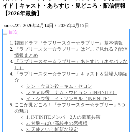
イド｜キャスト・あらすじ・見どころ・配信情報
【2026年最新】
books225
2026年4月14日
/
2026年4月15日
目次
韓国ドラマ『ラブリースター☆ラブリー』基本情報
『ラブリースター☆ラブリー』はどこで見れる？配信
情報まとめ
『ラブリースター☆ラブリー』あらすじ（ネタバレな
し）
『ラブリースター☆ラブリー』キャスト＆登場人物紹
介
シン・ウヨン役 – キム・セロン
ファヌル役 – ナム・ウヒョン（INFINITE）
イ・シウ役 – イ・ソンヨル（INFINITE）
ここが見どころ！『ラブリースター☆ラブリー』5つ
の魅力
1. INFINITEメンバー2人の豪華共演
2. 甘酸っぱい高校生の恋模様
3. 天使という斬新な設定