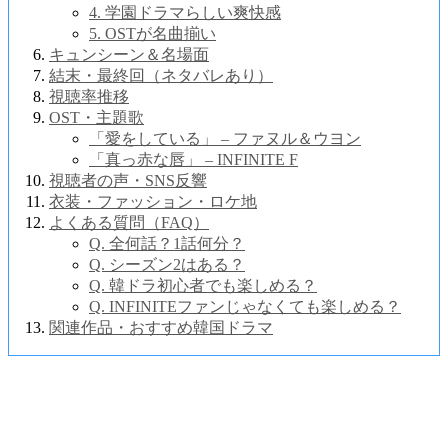
4. 学園ドラマらしい爽快感
5. OSTが名曲揃い
キュンシーン＆名場面
結末・最終回（ネタバレあり）
視聴率推移
OST・主題歌
「愛をしている」 – ファヌル＆ウヨン
「真っ赤な唇」 – INFINITE F
視聴者の声・SNS反響
衣装・ファッション・ロケ地
よくある質問（FAQ）
Q. 全何話？1話何分？
Q. シーズン2はある？
Q. 韓ドラ初心者でも楽しめる？
Q. INFINITEファンじゃなくても楽しめる？
関連作品・おすすめ韓国ドラマ