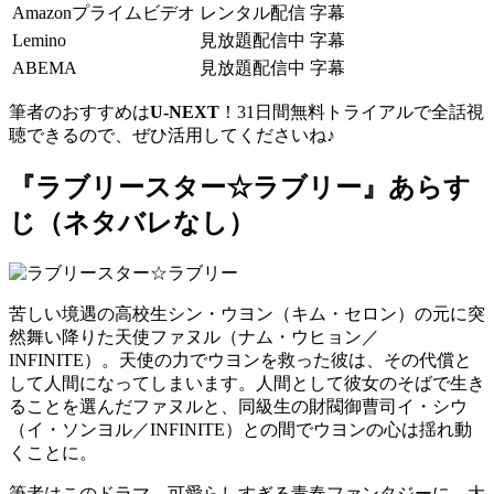
Amazonプライムビデオ
レンタル配信
字幕
Lemino
見放題配信中
字幕
ABEMA
見放題配信中
字幕
筆者のおすすめは
U-NEXT
！31日間無料トライアルで全話視
聴できるので、ぜひ活用してくださいね♪
『ラブリースター☆ラブリー』あらす
じ（ネタバレなし）
苦しい境遇の高校生シン・ウヨン（キム・セロン）の元に突
然舞い降りた天使ファヌル（ナム・ウヒョン／
INFINITE）。天使の力でウヨンを救った彼は、その代償と
して人間になってしまいます。人間として彼女のそばで生き
ることを選んだファヌルと、同級生の財閥御曹司イ・シウ
（イ・ソンヨル／INFINITE）との間でウヨンの心は揺れ動
くことに。
筆者はこのドラマ、可愛らしすぎる青春ファンタジーに、大